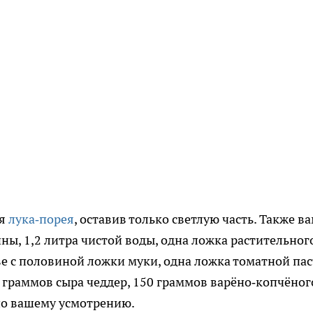
ля
лука‑порея
, оставив только светлую часть. Также в
ны, 1,2 литра чистой воды, одна ложка растительног
ве с половиной ложки муки, одна ложка томатной пас
0 граммов сыра чеддер, 150 граммов варёно‑копчёног
по вашему усмотрению.