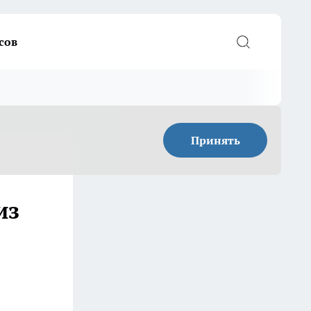
сов
Принять
из