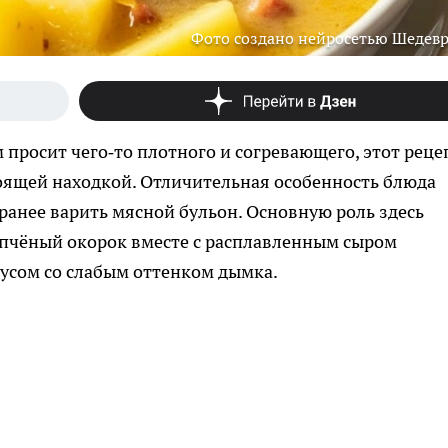
Фото создано нейросетью Шедев
 просит чего‑то плотного и согревающего, этот реце
оящей находкой. Отличительная особенность блюда
аранее варить мясной бульон. Основную роль здесь
копчёный окорок вместе с расплавленным сыром
усом со слабым оттенком дымка.