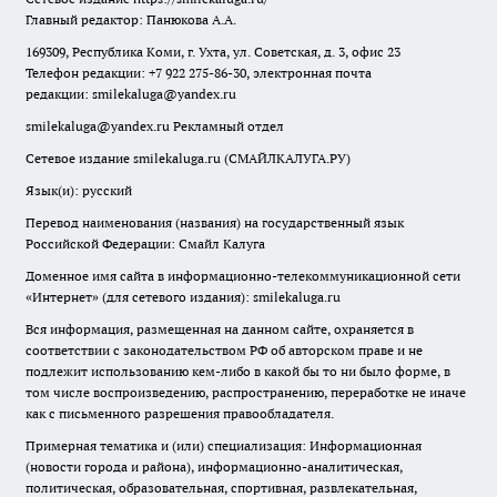
Главный редактор: Панюкова А.А.
169309, Республика Коми, г. Ухта, ул. Советская, д. 3, офис 23
Телефон редакции: +7 922 275-86-30, электронная почта
редакции:
smilekaluga@yandex.ru
smilekaluga@yandex.ru
Рекламный отдел
Сетевое издание smilekaluga.ru (СМАЙЛКАЛУГА.РУ)
Язык(и): русский
Перевод наименования (названия) на государственный язык
Российской Федерации: Смайл Калуга
Доменное имя сайта в информационно-телекоммуникационной сети
«Интернет» (для сетевого издания): smilekaluga.ru
Вся информация, размещенная на данном сайте, охраняется в
соответствии с законодательством РФ об авторском праве и не
подлежит использованию кем-либо в какой бы то ни было форме, в
том числе воспроизведению, распространению, переработке не иначе
как с письменного разрешения правообладателя.
Примерная тематика и (или) специализация: Информационная
(новости города и района), информационно-аналитическая,
политическая, образовательная, спортивная, развлекательная,