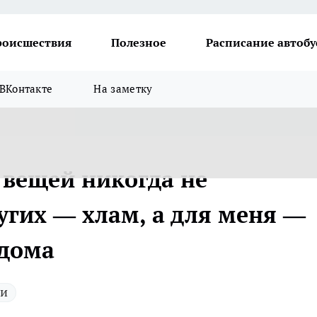
роисшествия
Полезное
Расписание автобу
ВКонтакте
На заметку
 вещей никогда не
угих — хлам, а для меня —
 дома
ии