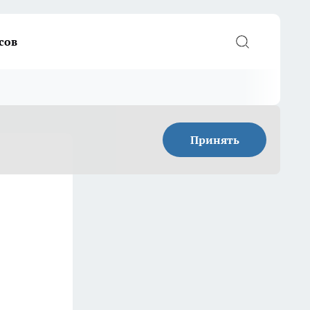
сов
Принять