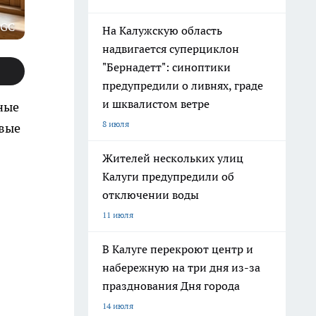
 GС
На Калужскую область
надвигается суперциклон
"Бернадетт": синоптики
предупредили о ливнях, граде
и шквалистом ветре
ные
8 июля
овые
Жителей нескольких улиц
Калуги предупредили об
отключении воды
11 июля
В Калуге перекроют центр и
набережную на три дня из-за
празднования Дня города
14 июля