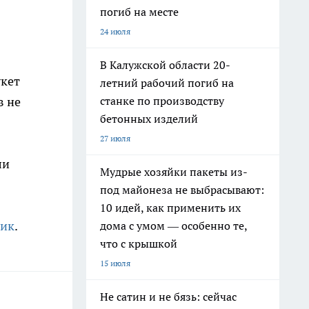
погиб на месте
24 июля
В Калужской области 20-
укет
летний рабочий погиб на
станке по производству
в не
бетонных изделий
27 июля
ли
Мудрые хозяйки пакеты из-
под майонеза не выбрасывают:
10 идей, как применить их
ник
.
дома с умом — особенно те,
что с крышкой
15 июля
Не сатин и не бязь: сейчас