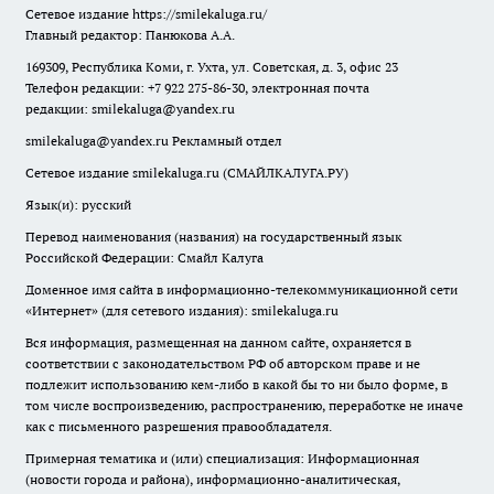
Сетевое издание
https://smilekaluga.ru/
Главный редактор: Панюкова А.А.
169309, Республика Коми, г. Ухта, ул. Советская, д. 3, офис 23
Телефон редакции: +7 922 275-86-30, электронная почта
редакции:
smilekaluga@yandex.ru
smilekaluga@yandex.ru
Рекламный отдел
Сетевое издание smilekaluga.ru (СМАЙЛКАЛУГА.РУ)
Язык(и): русский
Перевод наименования (названия) на государственный язык
Российской Федерации: Смайл Калуга
Доменное имя сайта в информационно-телекоммуникационной сети
«Интернет» (для сетевого издания): smilekaluga.ru
Вся информация, размещенная на данном сайте, охраняется в
соответствии с законодательством РФ об авторском праве и не
подлежит использованию кем-либо в какой бы то ни было форме, в
том числе воспроизведению, распространению, переработке не иначе
как с письменного разрешения правообладателя.
Примерная тематика и (или) специализация: Информационная
(новости города и района), информационно-аналитическая,