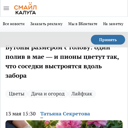
Все новости
Заказать рекламу
Мы в ВКонтакте
На заметку
Принять
Бутоны размером с голову: один
полив в мае — и пионы цветут так,
что соседки выстроятся вдоль
забора
Цветы
Дача и огород
Лайфхак
13 мая 15:30
Татьяна Секретова