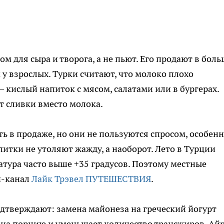
м для сыра и творога, а не пьют. Его продают в бол
 у взрослых. Турки считают, что молоко плохо
— кислый напиток с мясом, салатами или в бургерах.
т сливки вместо молока.
есть в продаже, но они не пользуются спросом, особенн
питки не утоляют жажду, а наоборот. Лето в Турции
атура часто выше +35 градусов. Поэтому местные
н-канал
Лайк Трэвел ПУТЕШЕСТВИЯ
.
дтверждают: замена майонеза на греческий йогурт
 на порцию и уменьшает количество трансжиров. Ай