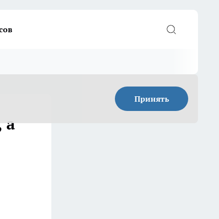
сов
Принять
 а