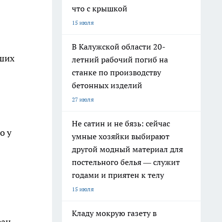
что с крышкой
15 июля
В Калужской области 20-
ьших
летний рабочий погиб на
станке по производству
бетонных изделий
27 июля
Не сатин и не бязь: сейчас
о у
умные хозяйки выбирают
другой модный материал для
постельного белья — служит
годами и приятен к телу
15 июля
Кладу мокрую газету в
ран