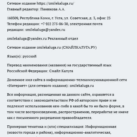
Сетевое издание
https://smilekaluga.ru/
Главный редактор: Панюкова А.А.
169309, Республика Коми, г. Ухта, ул. Советская, д. 3, офис 23
Телефон редакции: +7 922 275-86-30, электронная почта
редакции:
smilekaluga@yandex.ru
smilekaluga@yandex.ru
Рекламный отдел
Сетевое издание smilekaluga.ru (СМАЙЛКАЛУГА.РУ)
Язык(и): русский
Перевод наименования (названия) на государственный язык
Российской Федерации: Смайл Калуга
Доменное имя сайта в информационно-телекоммуникационной сети
«Интернет» (для сетевого издания): smilekaluga.ru
Вся информация, размещенная на данном сайте, охраняется в
соответствии с законодательством РФ об авторском праве и не
подлежит использованию кем-либо в какой бы то ни было форме, в
том числе воспроизведению, распространению, переработке не иначе
как с письменного разрешения правообладателя.
Примерная тематика и (или) специализация: Информационная
(новости города и района), информационно-аналитическая,