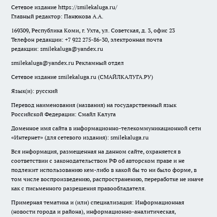
Сетевое издание
https://smilekaluga.ru/
Главный редактор: Панюкова А.А.
169309, Республика Коми, г. Ухта, ул. Советская, д. 3, офис 23
Телефон редакции: +7 922 275-86-30, электронная почта
редакции:
smilekaluga@yandex.ru
smilekaluga@yandex.ru
Рекламный отдел
Сетевое издание smilekaluga.ru (СМАЙЛКАЛУГА.РУ)
Язык(и): русский
Перевод наименования (названия) на государственный язык
Российской Федерации: Смайл Калуга
Доменное имя сайта в информационно-телекоммуникационной сети
«Интернет» (для сетевого издания): smilekaluga.ru
Вся информация, размещенная на данном сайте, охраняется в
соответствии с законодательством РФ об авторском праве и не
подлежит использованию кем-либо в какой бы то ни было форме, в
том числе воспроизведению, распространению, переработке не иначе
как с письменного разрешения правообладателя.
Примерная тематика и (или) специализация: Информационная
(новости города и района), информационно-аналитическая,