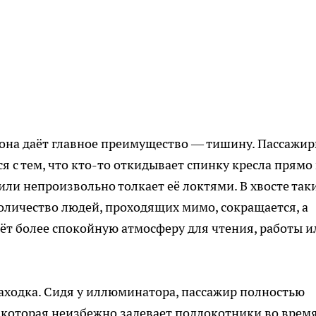
алона даёт главное преимущество — тишину. Пассажи
 с тем, что кто-то откидывает спинку кресла прямо 
, или непроизвольно толкает её локтями. В хвосте так
личество людей, проходящих мимо, сокращается, а
даёт более спокойную атмосферу для чтения, работы и
аходка. Сидя у иллюминатора, пассажир полностью
, которая неизбежно задевает подлокотники во врем