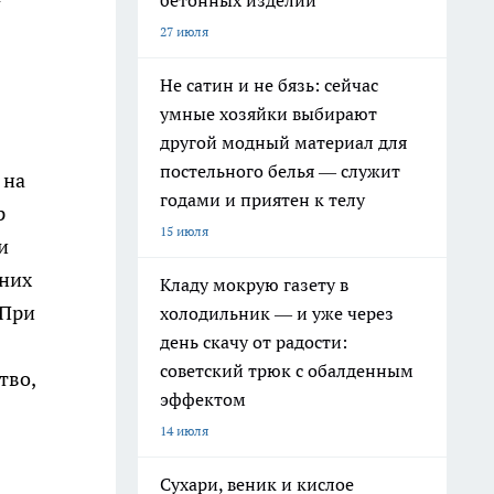
бетонных изделий
27 июля
Не сатин и не бязь: сейчас
умные хозяйки выбирают
другой модный материал для
постельного белья — служит
 на
годами и приятен к телу
р
15 июля
и
дних
Кладу мокрую газету в
 При
холодильник — и уже через
день скачу от радости:
советский трюк с обалденным
тво,
эффектом
14 июля
Сухари, веник и кислое