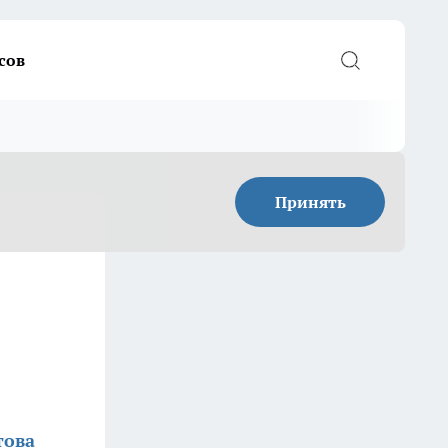
сов
Принять
това