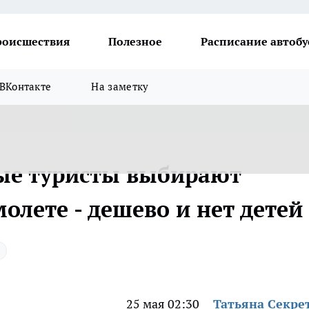
роисшествия
Полезное
Расписание автобу
ВКонтакте
На заметку
ые туристы выбирают
молете - дешево и нет детей
25 мая 02:30
Татьяна Секре