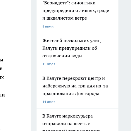
"Бернадетт": синоптики
предупредили о ливнях, граде
и шквалистом ветре
8 июля
Жителей нескольких улиц
Калуги предупредили об
отключении воды
ры
11 июля
в
их
В Калуге перекроют центр и
набережную на три дня из-за
празднования Дня города
ли
14 июля
В Калуге наркокурьера
отправили на шесть с
я