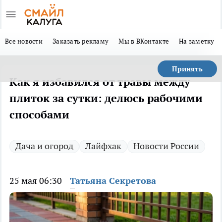
Все новости
Заказать рекламу
Мы в ВКонтакте
На заметку
Принять
Как я избавился от травы между
плиток за сутки: делюсь рабочими
способами
Дача и огород
Лайфхак
Новости России
25 мая 06:30
Татьяна Секретова