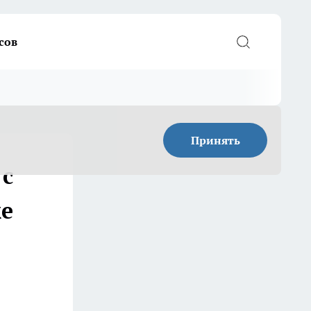
сов
Принять
 с
же