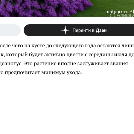
нейросеть Al
после чего на кусте до следующего года остаются лиш
ик, который будет активно цвести с середины июля д
цеанотус. Это растение вполне заслуживает звания
кто предпочитает минимум ухода.