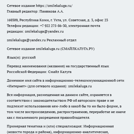
Сетевое издание
https://smilekaluga.ru/
Главный редактор: Панюкова А.А.
169309, Республика Коми, г. Ухта, ул. Советская, д. 3, офис 23
Телефон редакции: +7 922 275-86-30, электронная почта
редакции:
smilekaluga@yandex.ru
smilekaluga@yandex.ru
Рекламный отдел
Сетевое издание smilekaluga.ru (СМАЙЛКАЛУГА.РУ)
Язык(и): русский
Перевод наименования (названия) на государственный язык
Российской Федерации: Смайл Калуга
Доменное имя сайта в информационно-телекоммуникационной сети
«Интернет» (для сетевого издания): smilekaluga.ru
Вся информация, размещенная на данном сайте, охраняется в
соответствии с законодательством РФ об авторском праве и не
подлежит использованию кем-либо в какой бы то ни было форме, в
том числе воспроизведению, распространению, переработке не иначе
как с письменного разрешения правообладателя.
Примерная тематика и (или) специализация: Информационная
(новости города и района), информационно-аналитическая,