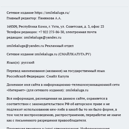
Сетевое издание
https://smilekaluga.ru/
Главный редактор: Панюкова А.А.
169309, Республика Коми, г. Ухта, ул. Советская, д. 3, офис 23
Телефон редакции: +7 922 275-86-30, электронная почта
редакции:
smilekaluga@yandex.ru
smilekaluga@yandex.ru
Рекламный отдел
Сетевое издание smilekaluga.ru (СМАЙЛКАЛУГА.РУ)
Язык(и): русский
Перевод наименования (названия) на государственный язык
Российской Федерации: Смайл Калуга
Доменное имя сайта в информационно-телекоммуникационной сети
«Интернет» (для сетевого издания): smilekaluga.ru
Вся информация, размещенная на данном сайте, охраняется в
соответствии с законодательством РФ об авторском праве и не
подлежит использованию кем-либо в какой бы то ни было форме, в
том числе воспроизведению, распространению, переработке не иначе
как с письменного разрешения правообладателя.
Примерная тематика и (или) специализация: Информационная