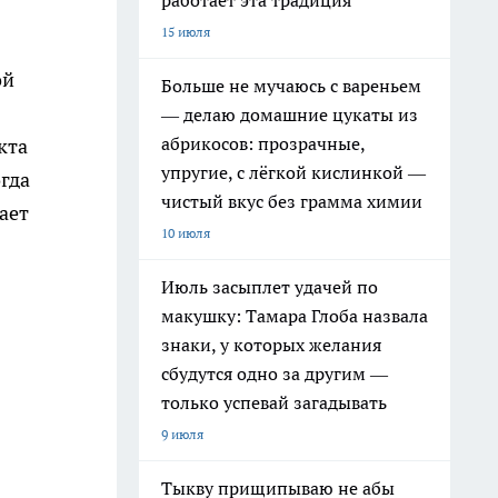
работает эта традиция
15 июля
ой
Больше не мучаюсь с вареньем
— делаю домашние цукаты из
абрикосов: прозрачные,
кта
упругие, с лёгкой кислинкой —
огда
чистый вкус без грамма химии
ает
10 июля
Июль засыплет удачей по
макушку: Тамара Глоба назвала
знаки, у которых желания
сбудутся одно за другим —
только успевай загадывать
9 июля
Тыкву прищипываю не абы