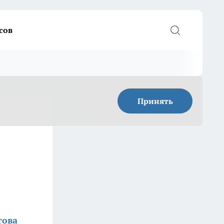
сов
Принять
това