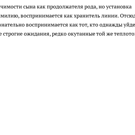
ачимости сына как продолжателя рода, но установка
амилию, воспринимается как хранитель линии. Отсю
знательно воспринимается как тот, кто однажды уйде
е строгие ожидания, редко окутанные той же теплото