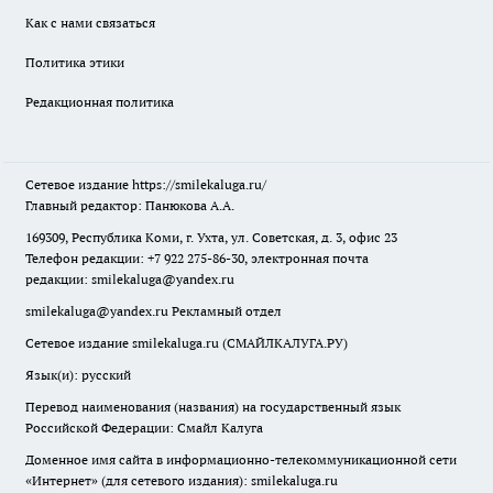
Как с нами связаться
Политика этики
Редакционная политика
Сетевое издание
https://smilekaluga.ru/
Главный редактор: Панюкова А.А.
169309, Республика Коми, г. Ухта, ул. Советская, д. 3, офис 23
Телефон редакции: +7 922 275-86-30, электронная почта
редакции:
smilekaluga@yandex.ru
smilekaluga@yandex.ru
Рекламный отдел
Сетевое издание smilekaluga.ru (СМАЙЛКАЛУГА.РУ)
Язык(и): русский
Перевод наименования (названия) на государственный язык
Российской Федерации: Смайл Калуга
Доменное имя сайта в информационно-телекоммуникационной сети
«Интернет» (для сетевого издания): smilekaluga.ru