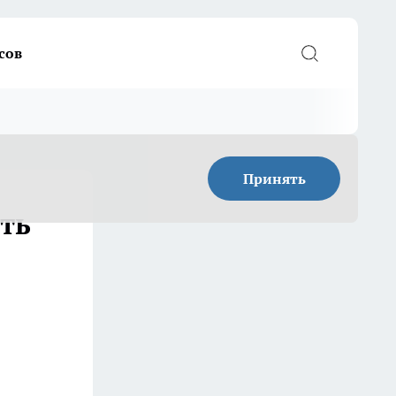
сов
Принять
ть