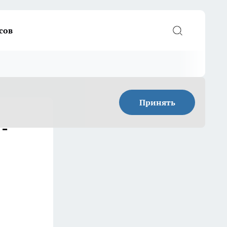
сов
Принять
-