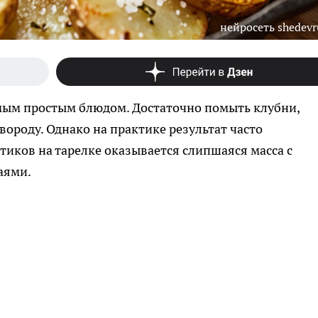
нейросеть shedev
мым простым блюдом. Достаточно помыть клубни,
вороду. Однако на практике результат часто
тиков на тарелке оказывается слипшаяся масса с
аями.