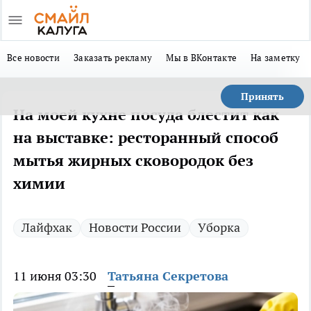
Все новости
Заказать рекламу
Мы в ВКонтакте
На заметку
Принять
На моей кухне посуда блестит как
на выставке: ресторанный способ
мытья жирных сковородок без
химии
Лайфхак
Новости России
Уборка
11 июня 03:30
Татьяна Секретова