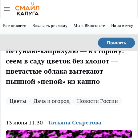
Все новости
Заказать рекламу
Мы в ВКонтакте
На заметку
Принять
Петунию-капризулю — в сторону:
сеем в саду цветок без хлопот —
цветастые облака вытекают
пышной «пеной» из кашпо
Цветы
Дача и огород
Новости России
13 июня 11:30
Татьяна Секретова