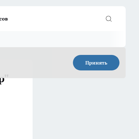
сов
Принять
р"