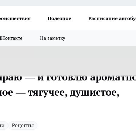
роисшествия
Полезное
Расписание автобу
ВКонтакте
На заметку
ираю — и готовлю ароматн
ное — тягучее, душистое,
ии
Рецепты