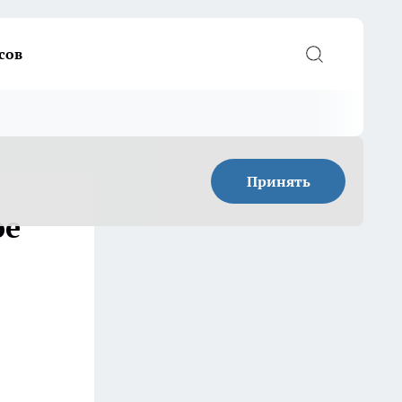
сов
Принять
ое