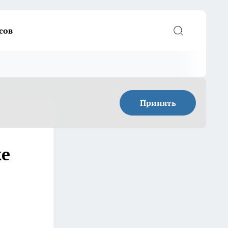
сов
Принять
же