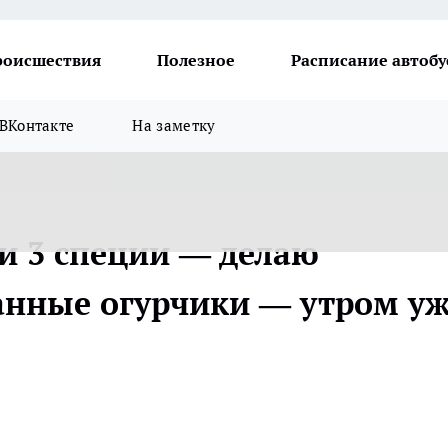
роисшествия
Полезное
Расписание автобу
ВКонтакте
На заметку
 и 3 специи — делаю
анные огурчики — утром у