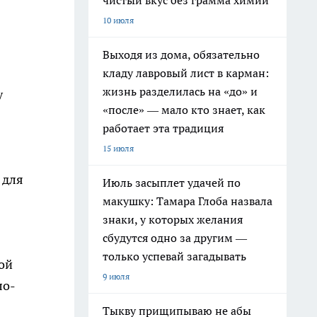
чистый вкус без грамма химии
10 июля
Выходя из дома, обязательно
кладу лавровый лист в карман:
жизнь разделилась на «до» и
у
«после» — мало кто знает, как
работает эта традиция
15 июля
 для
Июль засыплет удачей по
макушку: Тамара Глоба назвала
знаки, у которых желания
сбудутся одно за другим —
только успевай загадывать
дой
9 июля
ло-
Тыкву прищипываю не абы