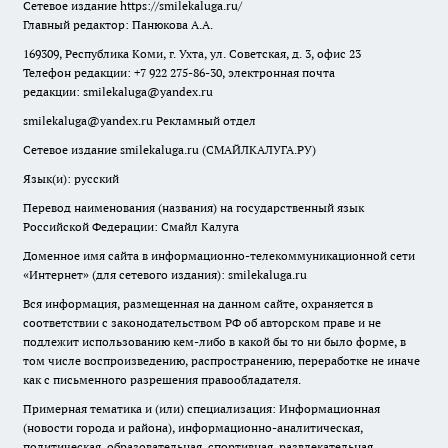
Сетевое издание
https://smilekaluga.ru/
Главный редактор: Панюкова А.А.
169309, Республика Коми, г. Ухта, ул. Советская, д. 3, офис 23
Телефон редакции: +7 922 275-86-30, электронная почта
редакции:
smilekaluga@yandex.ru
smilekaluga@yandex.ru
Рекламный отдел
Сетевое издание smilekaluga.ru (СМАЙЛКАЛУГА.РУ)
Язык(и): русский
Перевод наименования (названия) на государственный язык
Российской Федерации: Смайл Калуга
Доменное имя сайта в информационно-телекоммуникационной сети
«Интернет» (для сетевого издания): smilekaluga.ru
Вся информация, размещенная на данном сайте, охраняется в
соответствии с законодательством РФ об авторском праве и не
подлежит использованию кем-либо в какой бы то ни было форме, в
том числе воспроизведению, распространению, переработке не иначе
как с письменного разрешения правообладателя.
Примерная тематика и (или) специализация: Информационная
(новости города и района), информационно-аналитическая,
политическая, образовательная, спортивная, развлекательная,