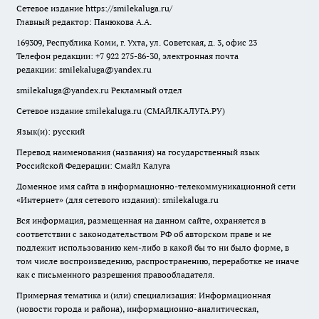
Сетевое издание
https://smilekaluga.ru/
Главный редактор: Панюкова А.А.
169309, Республика Коми, г. Ухта, ул. Советская, д. 3, офис 23
Телефон редакции: +7 922 275-86-30, электронная почта
редакции:
smilekaluga@yandex.ru
smilekaluga@yandex.ru
Рекламный отдел
Сетевое издание smilekaluga.ru (СМАЙЛКАЛУГА.РУ)
Язык(и): русский
Перевод наименования (названия) на государственный язык
Российской Федерации: Смайл Калуга
Доменное имя сайта в информационно-телекоммуникационной сети
«Интернет» (для сетевого издания): smilekaluga.ru
Вся информация, размещенная на данном сайте, охраняется в
соответствии с законодательством РФ об авторском праве и не
подлежит использованию кем-либо в какой бы то ни было форме, в
том числе воспроизведению, распространению, переработке не иначе
как с письменного разрешения правообладателя.
Примерная тематика и (или) специализация: Информационная
(новости города и района), информационно-аналитическая,