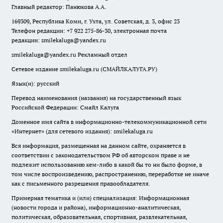
Главный редактор: Панюкова А.А.
169309, Республика Коми, г. Ухта, ул. Советская, д. 3, офис 23
Телефон редакции: +7 922 275-86-30, электронная почта
редакции:
smilekaluga@yandex.ru
smilekaluga@yandex.ru
Рекламный отдел
Сетевое издание smilekaluga.ru (СМАЙЛКАЛУГА.РУ)
Язык(и): русский
Перевод наименования (названия) на государственный язык
Российской Федерации: Смайл Калуга
Доменное имя сайта в информационно-телекоммуникационной сети
«Интернет» (для сетевого издания): smilekaluga.ru
Вся информация, размещенная на данном сайте, охраняется в
соответствии с законодательством РФ об авторском праве и не
подлежит использованию кем-либо в какой бы то ни было форме, в
том числе воспроизведению, распространению, переработке не иначе
как с письменного разрешения правообладателя.
Примерная тематика и (или) специализация: Информационная
(новости города и района), информационно-аналитическая,
политическая, образовательная, спортивная, развлекательная,