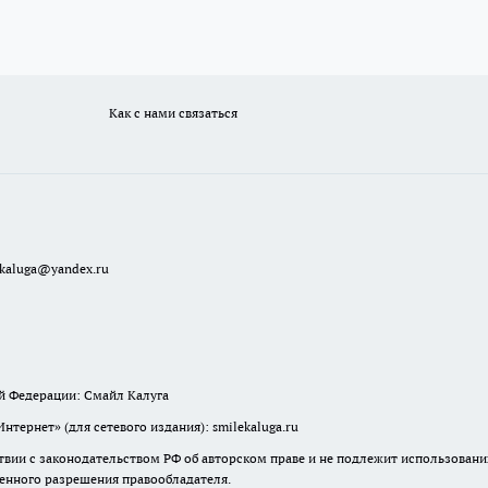
Как с нами связаться
ekaluga@yandex.ru
й Федерации: Смайл Калуга
ернет» (для сетевого издания): smilekaluga.ru
твии с законодательством РФ об авторском праве и не подлежит использовани
менного разрешения правообладателя.