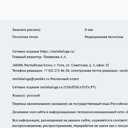
Заказать рекламу
О нас
Политика этики
Редакционная политика
Сетевое издание
https://smilekaluga.ru/
Главный редактор: Панюкова А.А.
169309, Республика Коми, г. Ухта, ул. Советская, д. 3, офис 23
Телефон редакции: +7 922 275-86-30, электронная почта редакции:
smil
smilekaluga@yandex.ru
Рекламный отдел
Сетевое издание smilekaluga.ru (СМАЙЛКАЛУГА.РУ)
Язык(и): русский
Перевод наименования (названия) на государственный язык Российско
Доменное имя сайта в информационно-телекоммуникационной сети «Инт
Вся информация, размещенная на данном сайте, охраняется в соответс
воспроизведению, распространению, переработке не иначе как с пись