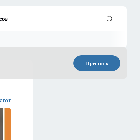
сов
Принять
ator