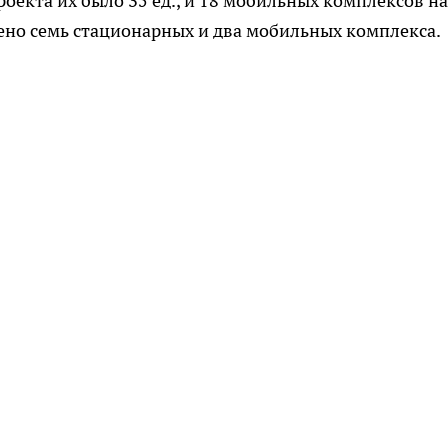
оекта их было 35 ед., и 18 мобильных комплексов на
тено семь стационарных и два мобильных комплекса.