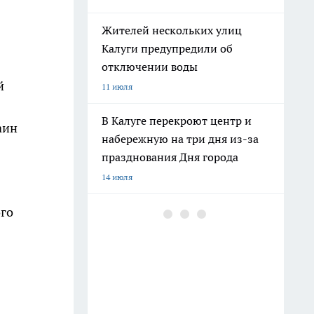
Жителей нескольких улиц
Калуги предупредили об
отключении воды
й
11 июля
В Калуге перекроют центр и
аин
набережную на три дня из-за
празднования Дня города
14 июля
ого
В Калуге наркокурьера
отправили на шесть с
половиной лет в колонию
строгого режима за 80 граммов
запрещённого вещества
23 июля