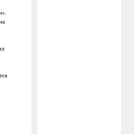
работает эта традиция
15 июля
и».
на
Больше не мучаюсь с вареньем
— делаю домашние цукаты из
абрикосов: прозрачные,
упругие, с лёгкой кислинкой —
ил
чистый вкус без грамма химии
10 июля
тся
Июль засыплет удачей по
макушку: Тамара Глоба назвала
знаки, у которых желания
сбудутся одно за другим —
только успевай загадывать
9 июля
Владислав Шапша наградил