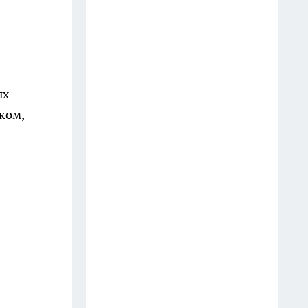
15 июля
Старые кружки не на помойку:
10 полезных способов
применить их дома и на даче
— и порядок, и глазу приятно
ых
13 июля
ком,
В Калужской области
"Митсубиси" врезался в
лесовоз: 26-летний водитель
погиб на месте
24 июля
Мудрые хозяйки пакеты из-
под майонеза не выбрасывают:
10 идей, как применить их
дома с умом — особенно те,