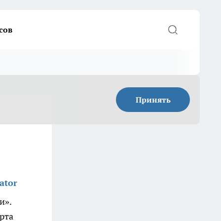
сов
Принять
ator
и».
рта