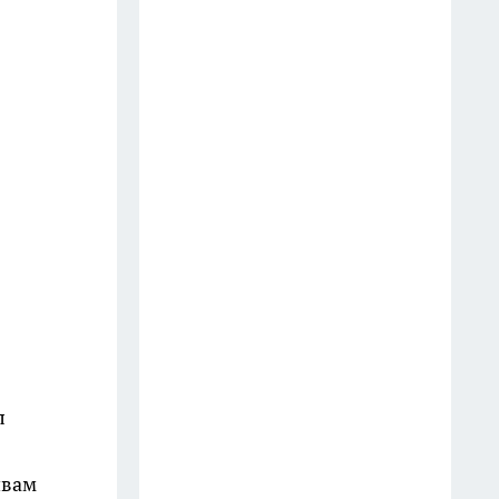
Гром среди ясного неба: 5
знаков зодиака сожгут мосты в
прошлое до сентября 2026 —
астролог предупредил, кого
ждёт встряска
13 июля
В Калуге ещё пять водоёмов
признали опасными для
купания
15 июля
Летние стрижки для женщин
45+ с эффектом минус 10 лет:
л
добавляют объём и
омолаживают на глазах
ивам