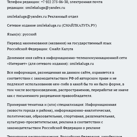
Телефон редакции: +7 922 275-86-30, электронная почта
редакции:
smilekaluga@yandex.ru
smilekaluga@yandex.ru
Рекламный отдел
Сетевое издание smilekaluga.ru (СМАЙЛКАЛУГА.РУ)
Язык(и): русский
Перевод наименования (названия) на государственный язык
Российской Федерации: Смайл Калуга
Доменное имя сайта в информационно-телекоммуникационной сети
«Интернет» (для сетевого издания): smilekaluga.ru
Вся информация, размещенная на данном сайте, охраняется в
соответствии с законодательством РФ об авторском праве и не
подлежит использованию кем-либо в какой бы то ни было форме, в
том числе воспроизведению, распространению, переработке не иначе
как с письменного разрешения правообладателя.
Примерная тематика и (или) специализация: Информационная
(новости города и района), информационно-аналитическая,
политическая, образовательная, спортивная, развлекательная,
культурно-просветительская, реклама в соответствии с
законодательством Российской Федерации о рекламе
Территория распространения: Российская Федерация, зарубежные