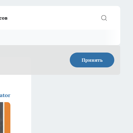
сов
Принять
ator