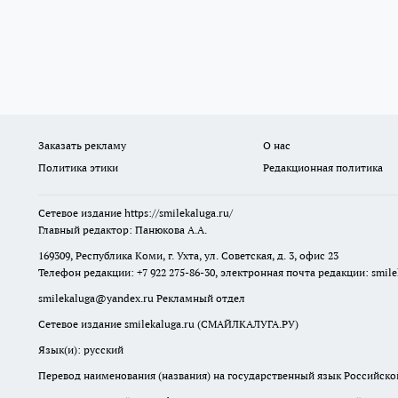
Заказать рекламу
О нас
Политика этики
Редакционная политика
Сетевое издание
https://smilekaluga.ru/
Главный редактор: Панюкова А.А.
169309, Республика Коми, г. Ухта, ул. Советская, д. 3, офис 23
Телефон редакции: +7 922 275-86-30, электронная почта редакции:
smil
smilekaluga@yandex.ru
Рекламный отдел
Сетевое издание smilekaluga.ru (СМАЙЛКАЛУГА.РУ)
Язык(и): русский
Перевод наименования (названия) на государственный язык Российско