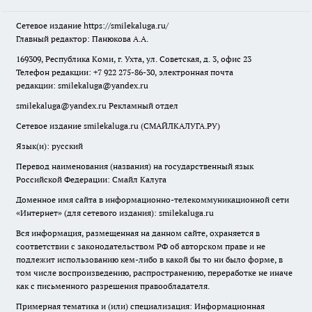
Сетевое издание
https://smilekaluga.ru/
Главный редактор: Панюкова А.А.
169309, Республика Коми, г. Ухта, ул. Советская, д. 3, офис 23
Телефон редакции: +7 922 275-86-30, электронная почта
редакции:
smilekaluga@yandex.ru
smilekaluga@yandex.ru
Рекламный отдел
Сетевое издание smilekaluga.ru (СМАЙЛКАЛУГА.РУ)
Язык(и): русский
Перевод наименования (названия) на государственный язык
Российской Федерации: Смайл Калуга
Доменное имя сайта в информационно-телекоммуникационной сети
«Интернет» (для сетевого издания): smilekaluga.ru
Вся информация, размещенная на данном сайте, охраняется в
соответствии с законодательством РФ об авторском праве и не
подлежит использованию кем-либо в какой бы то ни было форме, в
том числе воспроизведению, распространению, переработке не иначе
как с письменного разрешения правообладателя.
Примерная тематика и (или) специализация: Информационная