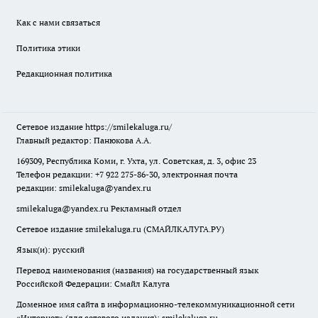
Как с нами связаться
Политика этики
Редакционная политика
Сетевое издание
https://smilekaluga.ru/
Главный редактор: Панюкова А.А.
169309, Республика Коми, г. Ухта, ул. Советская, д. 3, офис 23
Телефон редакции: +7 922 275-86-30, электронная почта
редакции:
smilekaluga@yandex.ru
smilekaluga@yandex.ru
Рекламный отдел
Сетевое издание smilekaluga.ru (СМАЙЛКАЛУГА.РУ)
Язык(и): русский
Перевод наименования (названия) на государственный язык
Российской Федерации: Смайл Калуга
Доменное имя сайта в информационно-телекоммуникационной сети
«Интернет» (для сетевого издания): smilekaluga.ru