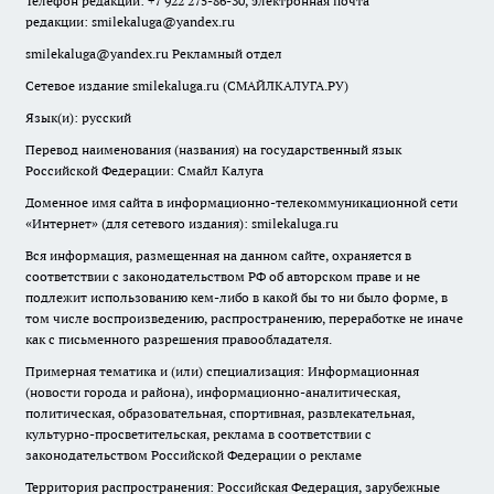
Телефон редакции: +7 922 275-86-30, электронная почта
редакции:
smilekaluga@yandex.ru
smilekaluga@yandex.ru
Рекламный отдел
Сетевое издание smilekaluga.ru (СМАЙЛКАЛУГА.РУ)
Язык(и): русский
Перевод наименования (названия) на государственный язык
Российской Федерации: Смайл Калуга
Доменное имя сайта в информационно-телекоммуникационной сети
«Интернет» (для сетевого издания): smilekaluga.ru
Вся информация, размещенная на данном сайте, охраняется в
соответствии с законодательством РФ об авторском праве и не
подлежит использованию кем-либо в какой бы то ни было форме, в
том числе воспроизведению, распространению, переработке не иначе
как с письменного разрешения правообладателя.
Примерная тематика и (или) специализация: Информационная
(новости города и района), информационно-аналитическая,
политическая, образовательная, спортивная, развлекательная,
культурно-просветительская, реклама в соответствии с
законодательством Российской Федерации о рекламе
Территория распространения: Российская Федерация, зарубежные