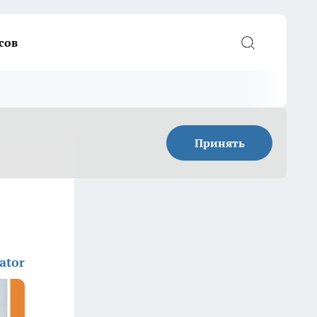
сов
Принять
ator