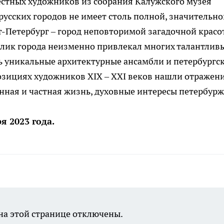
естных художников из собрания Калужского музея
русских городов не имеет столь полной, значительно
-Петербург – город неповторимой загадочной красо
блик города неизменно привлекал многих талантлив
ь уникальные архитектурные ансамбли и петербургс
озициях художников XIX – XXI веков нашли отражен
енная и частная жизнь, духовные интересы петербурж
я 2023 года.
а этой странице отключены.