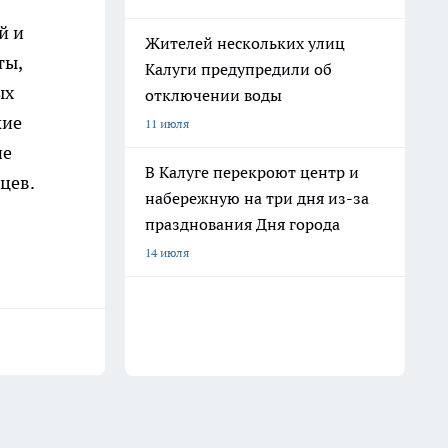
й и
Жителей нескольких улиц
ты,
Калуги предупредили об
ых
отключении воды
кие
11 июля
ие
В Калуге перекроют центр и
цев.
набережную на три дня из-за
празднования Дня города
14 июля