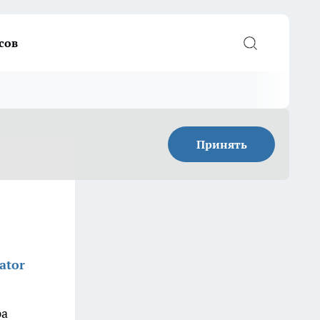
сов
Принять
ator
ра