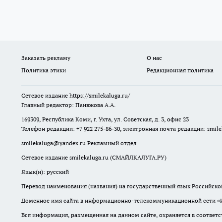
Заказать рекламу
О нас
Политика этики
Редакционная политика
Сетевое издание
https://smilekaluga.ru/
Главный редактор: Панюкова А.А.
169309, Республика Коми, г. Ухта, ул. Советская, д. 3, офис 23
Телефон редакции: +7 922 275-86-30, электронная почта редакции:
smil
smilekaluga@yandex.ru
Рекламный отдел
Сетевое издание smilekaluga.ru (СМАЙЛКАЛУГА.РУ)
Язык(и): русский
Перевод наименования (названия) на государственный язык Российско
Доменное имя сайта в информационно-телекоммуникационной сети «Инт
Вся информация, размещенная на данном сайте, охраняется в соответс