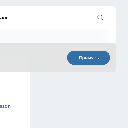
сов
Принять
ator