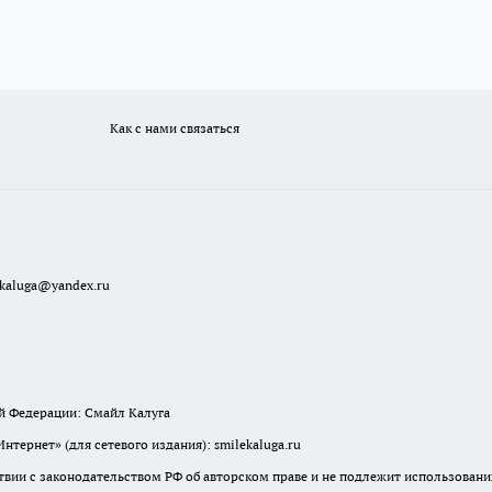
Как с нами связаться
ekaluga@yandex.ru
й Федерации: Смайл Калуга
ернет» (для сетевого издания): smilekaluga.ru
твии с законодательством РФ об авторском праве и не подлежит использовани