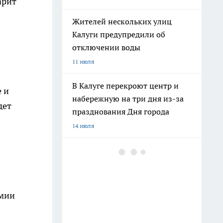
арит
Жителей нескольких улиц
Калуги предупредили об
отключении воды
11 июля
В Калуге перекроют центр и
 и
набережную на три дня из-за
дет
празднования Дня города
14 июля
В Калуге наркокурьера
отправили на шесть с
половиной лет в колонию
строгого режима за 80 граммов
емии
запрещённого вещества
23 июля