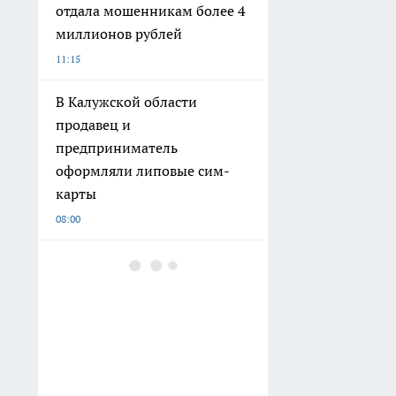
отдала мошенникам более 4
миллионов рублей
11:15
В Калужской области
продавец и
предприниматель
оформляли липовые сим-
карты
08:00
Прогноз на 7 августа:
Калужскую область накроют
грозы с градом и
шквалистый ветер
04:15