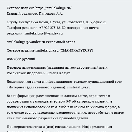
Сетевое издание
https://smilekaluga.ru/
Главный редактор: Панюкова А.А.
169309, Республика Коми, г. Ухта, ул. Советская, д. 3, офис 23
Телефон редакции: +7 922 275-86-30, электронная почта
редакции:
smilekaluga@yandex.ru
smilekaluga@yandex.ru
Рекламный отдел
Сетевое издание smilekaluga.ru (СМАЙЛКАЛУГА.РУ)
Язык(и): русский
Перевод наименования (названия) на государственный язык
Российской Федерации: Смайл Калуга
Доменное имя сайта в информационно-телекоммуникационной сети
«Интернет» (для сетевого издания): smilekaluga.ru
Вся информация, размещенная на данном сайте, охраняется в
соответствии с законодательством РФ об авторском праве и не
подлежит использованию кем-либо в какой бы то ни было форме, в
том числе воспроизведению, распространению, переработке не иначе
как с письменного разрешения правообладателя.
Примерная тематика и (или) специализация: Информационная