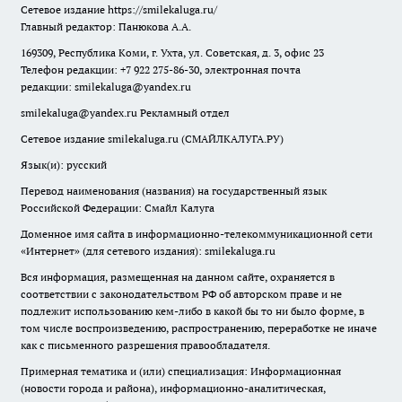
Сетевое издание
https://smilekaluga.ru/
Главный редактор: Панюкова А.А.
169309, Республика Коми, г. Ухта, ул. Советская, д. 3, офис 23
Телефон редакции: +7 922 275-86-30, электронная почта
редакции:
smilekaluga@yandex.ru
smilekaluga@yandex.ru
Рекламный отдел
Сетевое издание smilekaluga.ru (СМАЙЛКАЛУГА.РУ)
Язык(и): русский
Перевод наименования (названия) на государственный язык
Российской Федерации: Смайл Калуга
Доменное имя сайта в информационно-телекоммуникационной сети
«Интернет» (для сетевого издания): smilekaluga.ru
Вся информация, размещенная на данном сайте, охраняется в
соответствии с законодательством РФ об авторском праве и не
подлежит использованию кем-либо в какой бы то ни было форме, в
том числе воспроизведению, распространению, переработке не иначе
как с письменного разрешения правообладателя.
Примерная тематика и (или) специализация: Информационная
(новости города и района), информационно-аналитическая,