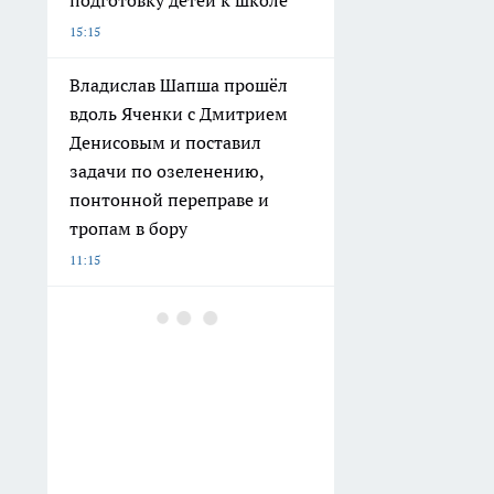
подготовку детей к школе
15:15
Владислав Шапша прошёл
вдоль Яченки с Дмитрием
Денисовым и поставил
задачи по озеленению,
понтонной переправе и
тропам в бору
11:15
Глава калужского СК лично
встретился с жителями
аварийного дома в
Людинове и пострадавшими
дольщиками "Калейдоскопа"
07:45