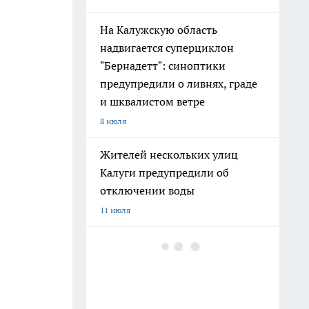
На Калужскую область
надвигается суперциклон
"Бернадетт": синоптики
предупредили о ливнях, граде
и шквалистом ветре
8 июля
Жителей нескольких улиц
Калуги предупредили об
отключении воды
11 июля
В Калуге перекроют центр и
набережную на три дня из-за
празднования Дня города
14 июля