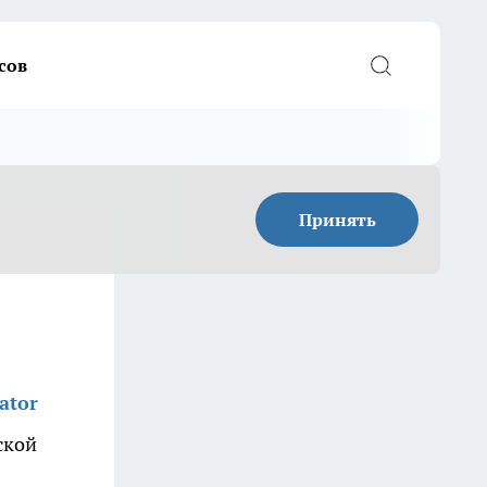
сов
Принять
ator
ской