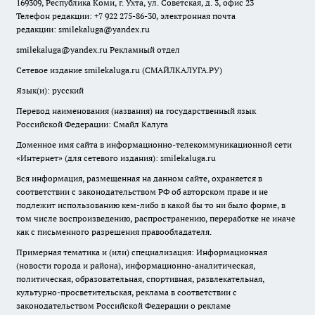
169309, Республика Коми, г. Ухта, ул. Советская, д. 3, офис 23
Телефон редакции: +7 922 275-86-30, электронная почта
редакции:
smilekaluga@yandex.ru
smilekaluga@yandex.ru
Рекламный отдел
Сетевое издание smilekaluga.ru (СМАЙЛКАЛУГА.РУ)
Язык(и): русский
Перевод наименования (названия) на государственный язык
Российской Федерации: Смайл Калуга
Доменное имя сайта в информационно-телекоммуникационной сети
«Интернет» (для сетевого издания): smilekaluga.ru
Вся информация, размещенная на данном сайте, охраняется в
соответствии с законодательством РФ об авторском праве и не
подлежит использованию кем-либо в какой бы то ни было форме, в
том числе воспроизведению, распространению, переработке не иначе
как с письменного разрешения правообладателя.
Примерная тематика и (или) специализация: Информационная
(новости города и района), информационно-аналитическая,
политическая, образовательная, спортивная, развлекательная,
культурно-просветительская, реклама в соответствии с
законодательством Российской Федерации о рекламе