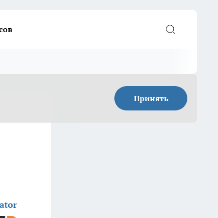
сов
Принять
ator