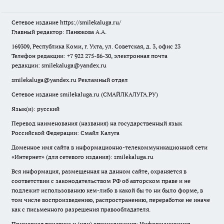
Сетевое издание
https://smilekaluga.ru/
Главный редактор: Панюкова А.А.
169309, Республика Коми, г. Ухта, ул. Советская, д. 3, офис 23
Телефон редакции: +7 922 275-86-30, электронная почта
редакции:
smilekaluga@yandex.ru
smilekaluga@yandex.ru
Рекламный отдел
Сетевое издание smilekaluga.ru (СМАЙЛКАЛУГА.РУ)
Язык(и): русский
Перевод наименования (названия) на государственный язык
Российской Федерации: Смайл Калуга
Доменное имя сайта в информационно-телекоммуникационной сети
«Интернет» (для сетевого издания): smilekaluga.ru
Вся информация, размещенная на данном сайте, охраняется в
соответствии с законодательством РФ об авторском праве и не
подлежит использованию кем-либо в какой бы то ни было форме, в
том числе воспроизведению, распространению, переработке не иначе
как с письменного разрешения правообладателя.
Примерная тематика и (или) специализация: Информационная