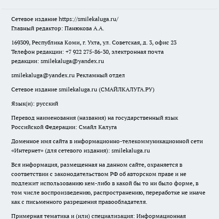
Сетевое издание
https://smilekaluga.ru/
Главный редактор: Панюкова А.А.
169309, Республика Коми, г. Ухта, ул. Советская, д. 3, офис 23
Телефон редакции: +7 922 275-86-30, электронная почта
редакции:
smilekaluga@yandex.ru
smilekaluga@yandex.ru
Рекламный отдел
Сетевое издание smilekaluga.ru (СМАЙЛКАЛУГА.РУ)
Язык(и): русский
Перевод наименования (названия) на государственный язык
Российской Федерации: Смайл Калуга
Доменное имя сайта в информационно-телекоммуникационной сети
«Интернет» (для сетевого издания): smilekaluga.ru
Вся информация, размещенная на данном сайте, охраняется в
соответствии с законодательством РФ об авторском праве и не
подлежит использованию кем-либо в какой бы то ни было форме, в
том числе воспроизведению, распространению, переработке не иначе
как с письменного разрешения правообладателя.
Примерная тематика и (или) специализация: Информационная