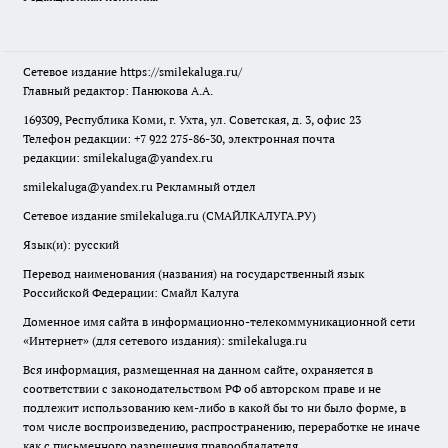
Сетевое издание
https://smilekaluga.ru/
Главный редактор: Панюкова А.А.
169309, Республика Коми, г. Ухта, ул. Советская, д. 3, офис 23
Телефон редакции: +7 922 275-86-30, электронная почта
редакции:
smilekaluga@yandex.ru
smilekaluga@yandex.ru
Рекламный отдел
Сетевое издание smilekaluga.ru (СМАЙЛКАЛУГА.РУ)
Язык(и): русский
Перевод наименования (названия) на государственный язык
Российской Федерации: Смайл Калуга
Доменное имя сайта в информационно-телекоммуникационной сети
«Интернет» (для сетевого издания): smilekaluga.ru
Вся информация, размещенная на данном сайте, охраняется в
соответствии с законодательством РФ об авторском праве и не
подлежит использованию кем-либо в какой бы то ни было форме, в
том числе воспроизведению, распространению, переработке не иначе
как с письменного разрешения правообладателя.