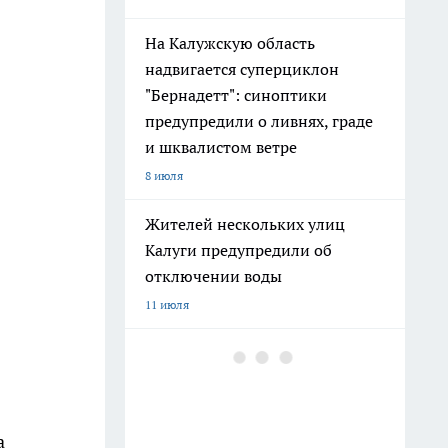
На Калужскую область
надвигается суперциклон
"Бернадетт": синоптики
предупредили о ливнях, граде
и шквалистом ветре
8 июля
Жителей нескольких улиц
Калуги предупредили об
отключении воды
11 июля
В Калуге перекроют центр и
набережную на три дня из-за
празднования Дня города
14 июля
а