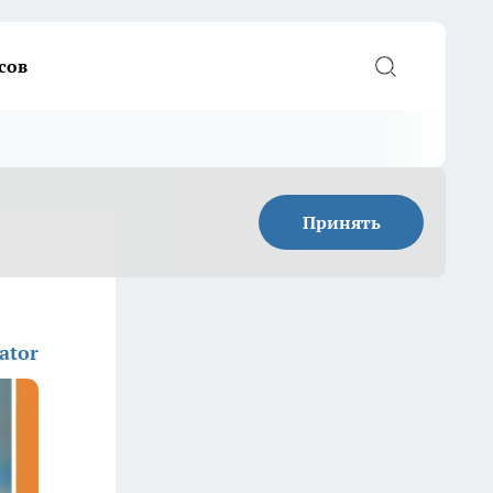
сов
Принять
ator