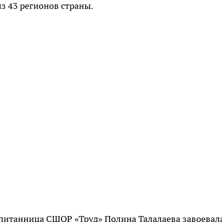
з 43 регионов страны.
воспитанница СШОР «Труд» Полина Талалаева завоевал