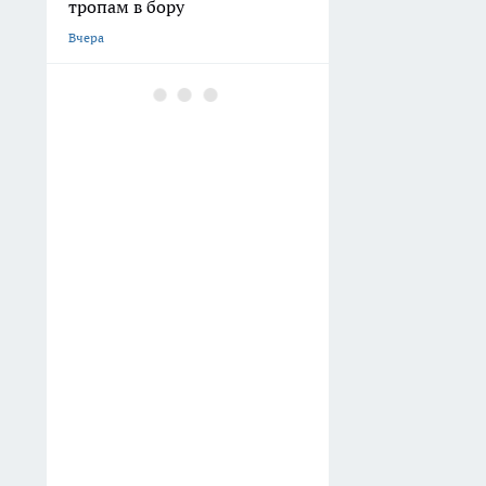
тропам в бору
Вчера
Глава калужского СК лично
встретился с жителями
аварийного дома в
Людинове и пострадавшими
дольщиками "Калейдоскопа"
Вчера
Прогноз на 6 августа в
Калужской области: грозы,
кратковременные дожди и
жара до +33°С
Вчера