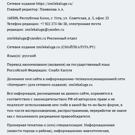
Сетевое издание
https://smilekaluga.ru/
Главный редактор: Панюкова А.А.
169309, Республика Коми, г. Ухта, ул. Советская, д. 3, офис 23
Телефон редакции: +7 922 275-86-30, электронная почта
редакции:
smilekaluga@yandex.ru
smilekaluga@yandex.ru
Рекламный отдел
Сетевое издание smilekaluga.ru (СМАЙЛКАЛУГА.РУ)
Язык(и): русский
Перевод наименования (названия) на государственный язык
Российской Федерации: Смайл Калуга
Доменное имя сайта в информационно-телекоммуникационной сети
«Интернет» (для сетевого издания): smilekaluga.ru
Вся информация, размещенная на данном сайте, охраняется в
соответствии с законодательством РФ об авторском праве и не
подлежит использованию кем-либо в какой бы то ни было форме, в
том числе воспроизведению, распространению, переработке не иначе
как с письменного разрешения правообладателя.
Примерная тематика и (или) специализация: Информационная
(новости города и района), информационно-аналитическая,