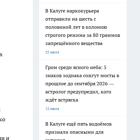
В Калуге наркокурьера
отправили на шесть с
половиной лет в колонию
строгого режима за 80 граммов
запрещённого вещества
23 июля
х
Гром среди ясного неба: 5
знаков зодиака сожгут мосты в
прошлое до сентября 2026 —
астролог предупредил, кого
ждёт встряска
13 июля
и
ко
В Калуге ещё пять водоёмов
признали опасными для
ми и