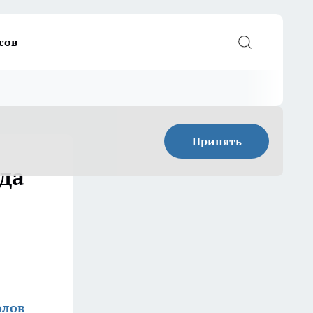
сов
Принять
гда
олов