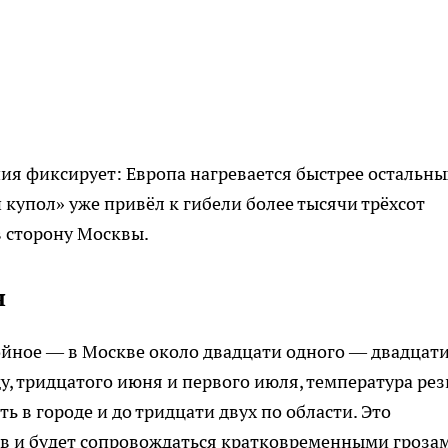
ия фиксирует: Европа нагревается быстрее остальны
упол» уже привёл к гибели более тысячи трёхсот
в сторону Москвы.
н
ойное — в Москве около двадцати одного — двадцат
ду, тридцатого июня и первого июля, температура рез
ь в городе и до тридцати двух по области. Это
ов и будет сопровождаться кратковременными гроза