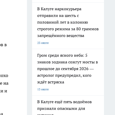
В Калуге наркокурьера
отправили на шесть с
половиной лет в колонию
строгого режима за 80 граммов
запрещённого вещества
23 июля
в в
Гром среди ясного неба: 5
знаков зодиака сожгут мосты в
прошлое до сентября 2026 —
лохо
астролог предупредил, кого
ждёт встряска
е на
13 июля
ми и
В Калуге ещё пять водоёмов
признали опасными для
за