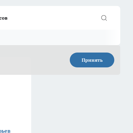
сов
Принять
фьев