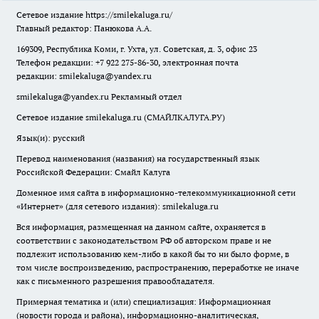
Сетевое издание
https://smilekaluga.ru/
Главный редактор: Панюкова А.А.
169309, Республика Коми, г. Ухта, ул. Советская, д. 3, офис 23
Телефон редакции: +7 922 275-86-30, электронная почта
редакции:
smilekaluga@yandex.ru
smilekaluga@yandex.ru
Рекламный отдел
Сетевое издание smilekaluga.ru (СМАЙЛКАЛУГА.РУ)
Язык(и): русский
Перевод наименования (названия) на государственный язык
Российской Федерации: Смайл Калуга
Доменное имя сайта в информационно-телекоммуникационной сети
«Интернет» (для сетевого издания): smilekaluga.ru
Вся информация, размещенная на данном сайте, охраняется в
соответствии с законодательством РФ об авторском праве и не
подлежит использованию кем-либо в какой бы то ни было форме, в
том числе воспроизведению, распространению, переработке не иначе
как с письменного разрешения правообладателя.
Примерная тематика и (или) специализация: Информационная
(новости города и района), информационно-аналитическая,