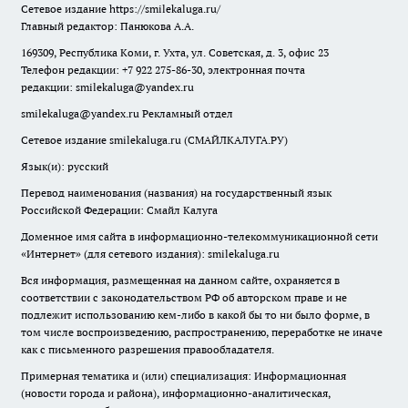
Сетевое издание
https://smilekaluga.ru/
Главный редактор: Панюкова А.А.
169309, Республика Коми, г. Ухта, ул. Советская, д. 3, офис 23
Телефон редакции: +7 922 275-86-30, электронная почта
редакции:
smilekaluga@yandex.ru
smilekaluga@yandex.ru
Рекламный отдел
Сетевое издание smilekaluga.ru (СМАЙЛКАЛУГА.РУ)
Язык(и): русский
Перевод наименования (названия) на государственный язык
Российской Федерации: Смайл Калуга
Доменное имя сайта в информационно-телекоммуникационной сети
«Интернет» (для сетевого издания): smilekaluga.ru
Вся информация, размещенная на данном сайте, охраняется в
соответствии с законодательством РФ об авторском праве и не
подлежит использованию кем-либо в какой бы то ни было форме, в
том числе воспроизведению, распространению, переработке не иначе
как с письменного разрешения правообладателя.
Примерная тематика и (или) специализация: Информационная
(новости города и района), информационно-аналитическая,