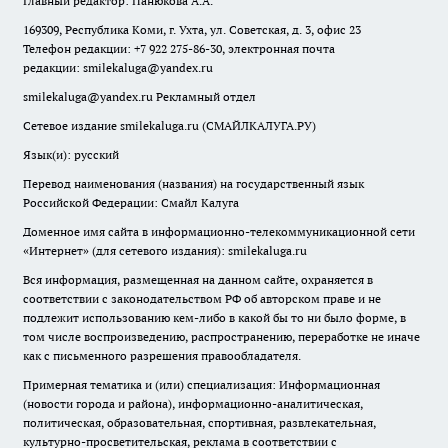
Главный редактор: Панюкова А.А.
169309, Республика Коми, г. Ухта, ул. Советская, д. 3, офис 23
Телефон редакции: +7 922 275-86-30, электронная почта
редакции:
smilekaluga@yandex.ru
smilekaluga@yandex.ru
Рекламный отдел
Сетевое издание smilekaluga.ru (СМАЙЛКАЛУГА.РУ)
Язык(и): русский
Перевод наименования (названия) на государственный язык
Российской Федерации: Смайл Калуга
Доменное имя сайта в информационно-телекоммуникационной сети
«Интернет» (для сетевого издания): smilekaluga.ru
Вся информация, размещенная на данном сайте, охраняется в
соответствии с законодательством РФ об авторском праве и не
подлежит использованию кем-либо в какой бы то ни было форме, в
том числе воспроизведению, распространению, переработке не иначе
как с письменного разрешения правообладателя.
Примерная тематика и (или) специализация: Информационная
(новости города и района), информационно-аналитическая,
политическая, образовательная, спортивная, развлекательная,
культурно-просветительская, реклама в соответствии с